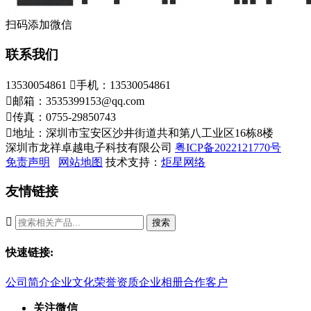
扫码添加微信
联系我们
13530054861

手机：13530054861

邮箱：3535399153@qq.com

传真：0755-29850743

地址：深圳市宝安区沙井街道共和第八工业区16栋8楼
深圳市龙祥卓越电子科技有限公司
粤ICP备2022121770号
免责声明
网站地图
技术支持：
炬星网络
友情链接

搜索
快速链接:
公司简介
企业文化
荣誉资质
企业相册
合作客户
关注微信