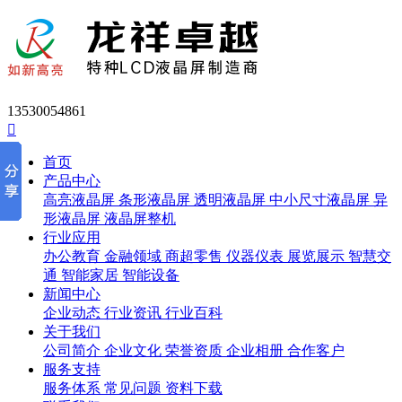
13530054861

首页
产品中心
高亮液晶屏
条形液晶屏
透明液晶屏
中小尺寸液晶屏
异
形液晶屏
液晶屏整机
行业应用
办公教育
金融领域
商超零售
仪器仪表
展览展示
智慧交
通
智能家居
智能设备
新闻中心
企业动态
行业资讯
行业百科
关于我们
公司简介
企业文化
荣誉资质
企业相册
合作客户
服务支持
服务体系
常见问题
资料下载